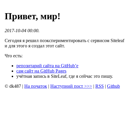
Привет, мир!
2017-10-04 00:00.
Сегодня я решил поэкспериментировать с сервисом Siteleaf
и для этого я создал этот сайт.
Что есть:
репозитарий сайта на GitHub’е
сам сайт на GitHub Pages
учётная запись в SiteLeaf, где я сейчас это пишу.
© dk487
|
На початок
|
Наступний пост
>>>
|
RSS
|
Github