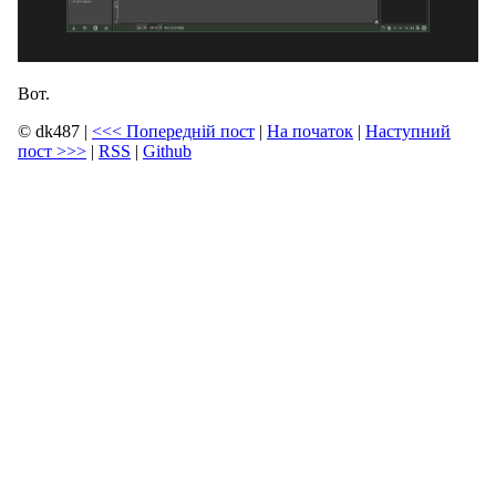
Вот.
© dk487
|
<<<
Попередній пост
|
На початок
|
Наступний
пост
>>>
|
RSS
|
Github