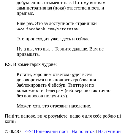
добуквенно - отымеют нас. Потому вот вам
адмнистративная (пока) ответственность и
прыпыс.
Ещё раз. Это за доступность странички
www.facebook.com/чегототам
Это происходит уже, здесь и сейчас.
Ну а вы, что вы… Терпите дальше. Вам не
привыкать.
P.S. В коментарях чудове:
Кстати, хорошим ответом будет всем
договориться и выполнить требования.
Заблокировать Фейсбук, Твиттер и по
возможности Телеграм (веб-версию так точно
без вопросов получится).
Может, хоть это отрезвит население.
Пані та панове, ви ж розумієте, нащо я для себе роблю ці
копії?
© dk487
|
<<<
Попередній пост
|
На початок
|
Наступний