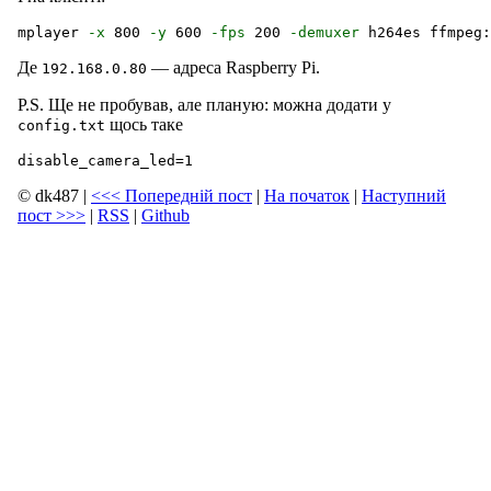
mplayer 
-x
 800 
-y
 600 
-fps
 200 
-demuxer
Де
— адреса Raspberry Pi.
192.168.0.80
P.S. Ще не пробував, але планую: можна додати у
щось таке
config.txt
© dk487
|
<<<
Попередній пост
|
На початок
|
Наступний
пост
>>>
|
RSS
|
Github