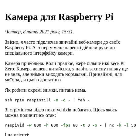
Камера для Raspberry Pi
Четвер, 8 липня 2021 року, 15:31.
Звісно, я часто підключав звичайні веб-камери до своїх
Raspberry Pi. А тепер у мене нарешті дійшли руки до
спеціального інтерфейсу камери.
Камера прикольна. Коли працює, жере більше ніж весь Pi
Zero. Камера дешева китайська, я навіть захисну плівку ще
не зняв, але знімки виходять нормальні. Принаймні, для
моїх задач цього достатньо.
Як робити окремі знімки, питань нема.
ssh rpi0 raspistill 
-n
-o
Зі стрімінгом відео поки успіхів небагато. Щось якось
можна подивитись отак:
raspivid 
-w
 800 
-h
 600 
-fps
 60 
-t
 0 
-o
 - | nc 
-k
-l
І на клієнті: