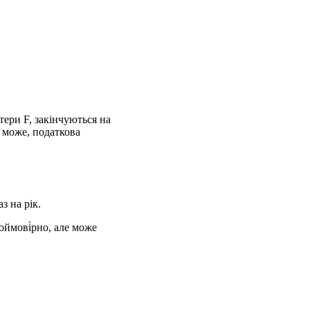
тери F, закінчуються на
 може, податкова
з на рік.
оймові́рно, але може