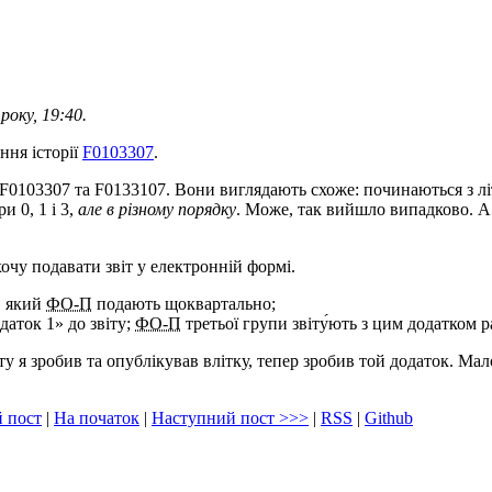
року, 19:40.
ня історії
F0103307
.
 F0103307 та F0133107. Вони виглядають схоже: починаються з лі
и 0, 1 і 3,
але в різному порядку
. Може, так вийшло випадково. А
очу подавати звіт у електронній формі.
, який
ФО-П
подають щоквартально;
аток 1» до звіту;
ФО-П
третьої групи звіту́ють з цим додатком ра
ту я зробив та опублікував влітку, тепер зробив той додаток. Мал
 пост
|
На початок
|
Наступний пост
>>>
|
RSS
|
Github