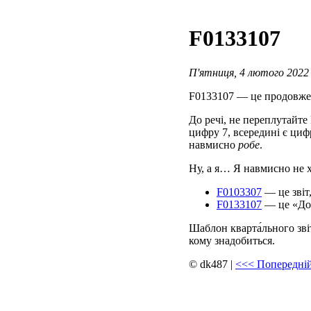
F0133107
П'ятниця, 4 лютого 2022 
F0133107 — це продовжен
До речі, не переплутайте
цифру 7, всередині є цифр
навмисно
робе
.
Ну, а я… Я навмисно не х
F0103307
— це звіт
F0133107
— це «Дод
Шаблон кварта́льного зві
кому знадобиться.
© dk487
|
<<<
Попередній