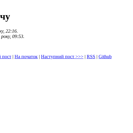
очу
у, 22:16.
року, 09:53.
 пост
|
На початок
|
Наступний пост
>>>
|
RSS
|
Github