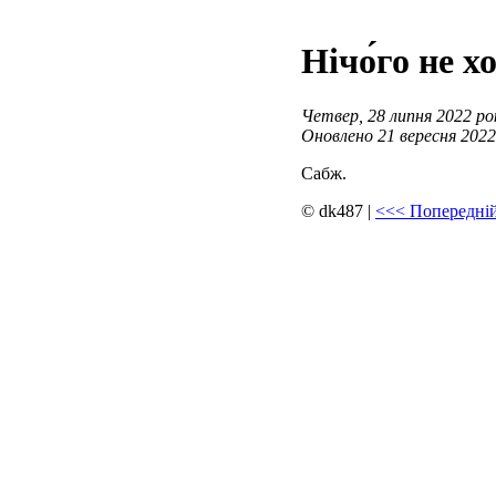
Нічо́го не х
Четвер, 28 липня 2022 рок
Оновлено 21 вересня 2022 
Сабж.
© dk487
|
<<<
Попередній