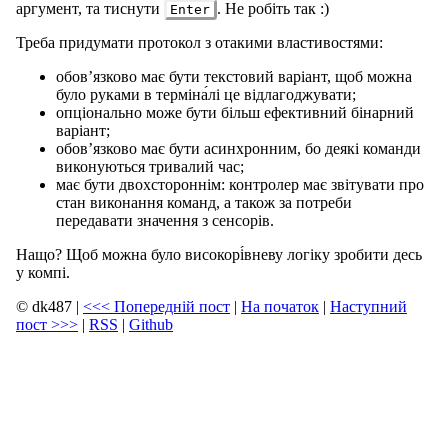
аргумент, та тиснути
. Не робіть так :)
Enter
Треба придумати протокол з отакими властивостями:
обов’язково має бути текстовий варіант, щоб можна
було руками в терміна́лі це відлагоджувати;
опціонально може бути більш ефективний бінарний
варіант;
обов’язково має бути асинхронним, бо деякі команди
виконуються тривалий час;
має бути двохстороннім: контролер має звітувати про
стан виконання команд, а також за потреби
передавати значення з сенсорів.
Нащо? Щоб можна було високорі́вневу логіку зробити десь
у компі.
© dk487
|
<<<
Попередній пост
|
На початок
|
Наступний
пост
>>>
|
RSS
|
Github