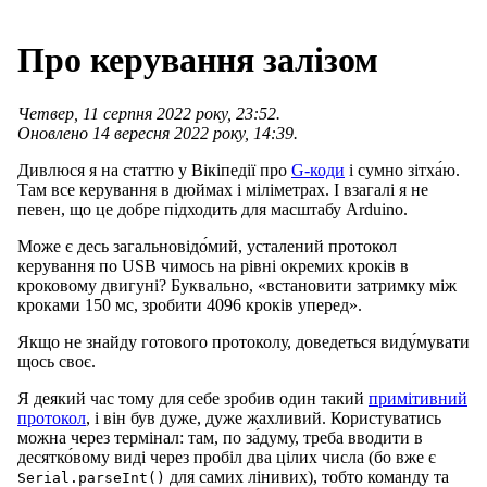
Про керування залізом
Четвер, 11 серпня 2022 року, 23:52.
Оновлено 14 вересня 2022 року, 14:39.
Дивлюся я на статтю у Вікіпедії про
G-коди
і сумно зітха́ю.
Там все керування в дюймах і міліметрах. І взагалі я не
певен, що це добре підходить для масштабу Arduino.
Може є десь загальновідо́мий, усталений протокол
керування по USB чимось на рівні окремих кроків в
кроковому двигуні? Буквально, «встановити затримку між
кроками 150 мс, зробити 4096 кроків уперед».
Якщо не знайду готового протоколу, доведеться виду́мувати
щось своє.
Я деякий час тому для себе зробив один такий
примітивний
протокол
, і він був дуже, дуже жахливий. Користуватись
можна через термінал: там, по за́думу, треба вводити в
десятко́вому виді через пробіл два цілих числа (бо вже є
для самих лінивих), тобто команду та
Serial.parseInt()