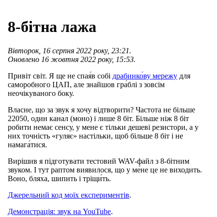
8-бітна лажа
Вівторок, 16 серпня 2022 року, 23:21.
Оновлено 16 жовтня 2022 року, 15:53.
Привіт світ. Я ще не спая́в собі
драбинко́ву мережу
для
саморобного ЦАП, але знайшов гра́блі з зовсім
неочікуваного боку.
Власне, що за звук я хочу відтворити? Частота не більше
22050, один канал (моно) і лише 8 біт. Більше ніж 8 біт
робити немає сенсу, у мене є тільки дешеві резистори, а у
них точність «гуляє» настільки, щоб більше 8 біт і не
намага́тися.
Вирішив я підготувати тестовий WAV-файл з 8-бітним
звуком. І тут раптом виявилося, що у ме́не це не виходить.
Воно, бляха, шипить і тріщи́ть.
Джерельний код моїх експериментів
.
Демонстрація: звук на YouTube
.