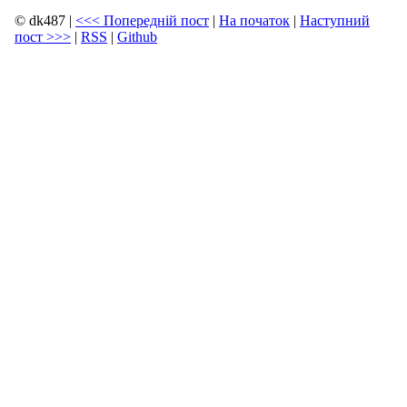
© dk487
|
<<<
Попередній пост
|
На початок
|
Наступний
пост
>>>
|
RSS
|
Github