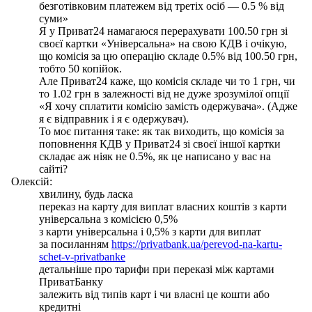
безготівковим платежем від третіх осіб — 0.5 % від
суми»
Я у Приват24 намагаюся перерахувати 100.50 грн зі
своєї картки «Універсальна» на свою КДВ і очікую,
що комісія за цю операцію складе 0.5% від 100.50 грн,
тобто 50 копійок.
Але Приват24 каже, що комісія складе чи то 1 грн, чи
то 1.02 грн в залежності від не дуже зрозумілої опції
«Я хочу сплатити комісію замість одержувача». (Адже
я є відправник і я є одержувач).
То моє питання таке: як так виходить, що комісія за
поповнення КДВ у Приват24 зі своєї іншої картки
складає аж ніяк не 0.5%, як це написано у вас на
сайті?
Олексій:
хвилину, будь ласка
переказ на карту для виплат власних коштів з карти
універсальна з комісією 0,5%
з карти універсальна і 0,5% з карти для виплат
за посиланням
https://privatbank.ua/perevod-na-kartu-
schet-v-privatbanke
детальніше про тарифи при переказі між картами
ПриватБанку
залежить від типів карт і чи власні це кошти або
кредитні