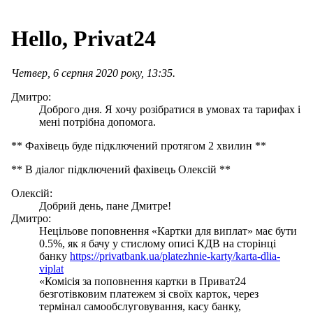
Hello, Privat24
Четвер, 6 серпня 2020 року, 13:35.
Дмитро:
Доброго дня. Я хочу розібратися в умовах та тарифах і
мені потрібна допомога.
** Фахівець буде підключений протягом 2 хвилин **
** В діалог підключений фахівець Олексій **
Олексій:
Добрий день, пане Дмитре!
Дмитро:
Нецільове поповнення «Картки для виплат» має бути
0.5%, як я бачу у стислому описі КДВ на сторінці
банку
https://privatbank.ua/platezhnie-karty/karta-dlia-
viplat
«Комісія за поповнення картки в Приват24
безготівковим платежем зі своїх карток, через
термінал самообслуговування, касу банку,