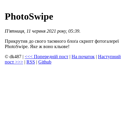
PhotoSwipe
П'ятниця, 11 червня 2021 року, 05:39.
Прикрутив до свого таємного блоґа скрипт фотогалереї
PhotoSwipe. Яке ж воно кльове!
© dk487
|
<<<
Попередній пост
|
На початок
|
Наступний
пост
>>>
|
RSS
|
Github