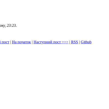
ку, 23:23.
 пост
|
На початок
|
Наступний пост
>>>
|
RSS
|
Github