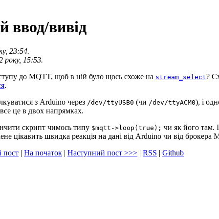
й ввод/вивід
у, 23:54.
року, 15:53.
оступу до MQTT, щоб в ній було щось схоже на
? С
stream_select
ся
.
ілкуватися з Arduino через
(чи
), і о
/dev/ttyUSB0
/dev/ttyACM0
все це в двох напрямках.
кінчити скрипт чимось типу
чи як його там.
$mqtt->loop(true);
мене цікавить швидка реакція на дані від Arduino чи від брокера
 пост
|
На початок
|
Наступний пост
>>>
|
RSS
|
Github