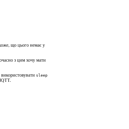
хоже, що цього немає у
дночасно з цим хочу мати
 І використовувати
sleep
 MQTT.