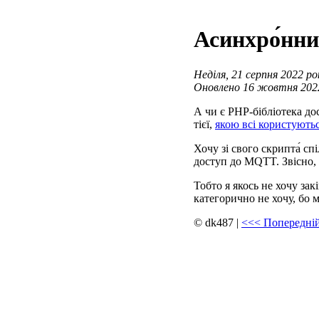
Асинхро́нни
Неділя, 21 серпня 2022 рок
Оновлено 16 жовтня 2022 
А чи є PHP-бібліотека д
тієї,
якою всі користують
Хочу зі свого скрипта́ сп
доступ до MQTT. Звісно, 
Тобто я якось не хочу за
категорично не хочу, бо 
© dk487
|
<<<
Попередній