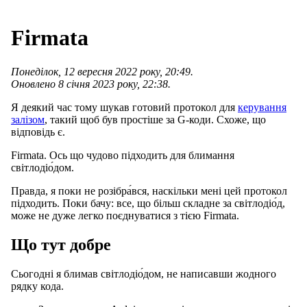
Firmata
Понеділок, 12 вересня 2022 року, 20:49.
Оновлено 8 січня 2023 року, 22:38.
Я деякий час тому шукав готовий протокол для
керування
залізом
, такий щоб був простіше за G-коди. Схоже, що
відповідь є.
Firmata. Ось що чудово підходить для блимання
світлодіо́дом.
Правда, я поки не розібра́вся, наскільки мені цей протокол
підходить. Поки бачу: все, що більш складне за світлодіо́д,
може не дуже легко поєднуватися з тією Firmata.
Що тут добре
Сьогодні я блимав світлодіо́дом, не написавши жодного
рядку кода.