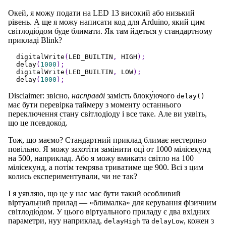
Окей, я можу подати на LED 13 високий або низький
рівень. А ще я можу написати код для Arduino, який цим
світлодіо́дом буде блимати. Як там йдеться у стандартному
прикладі Blink?
digitalWrite
(
LED_BUILTIN
,
HIGH
);
delay
(
1000
);
digitalWrite
(
LED_BUILTIN
,
LOW
);
delay
(
1000
);
Disclaimer: звісно,
насправді
замість блоку́ючого
delay()
має бути перевірка таймеру з моменту останнього
переключення стану світлодіоду і все таке. Але ви уявіть,
що це псевдоко́д.
Тож, що маємо? Стандартний приклад блимає нестерпно
повільно. Я можу захоті́ти замінити оці́ от 1000 мілісекунд
на 500, наприклад. Або я можу вмикати світло на 100
мілісекунд, а потім темрява триватиме ще 900. Всі з цим
колись експериментували, чи не так?
І я уявляю, що це у нас має бути такий особливий
віртуальний прилад — «блималка» для керування фізичним
світлодіо́дом. У цього віртуального приладу є два вхідних
параметри, нуу наприклад,
та
, кожен з
delayHigh
delayLow