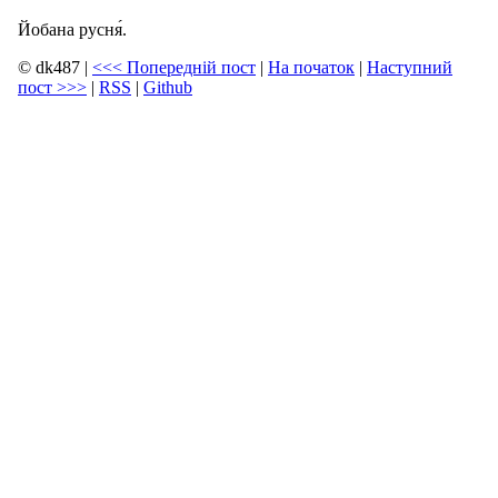
Йобана русня́.
© dk487
|
<<<
Попередній пост
|
На початок
|
Наступний
пост
>>>
|
RSS
|
Github