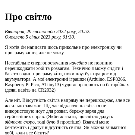
Про світло
Вівторок, 29 листопада 2022 року, 20:52.
Оновлено 5 січня 2023 року, 01:30.
Я хотів би написати щось прикольне про електроніку чи
програмування, але не можу.
Нестабільне енергопостачання
начебто
не повинно
перешкоджати хобі та розва́гам. Технічно я можу сидіти і
багато годин програмува́ти, поки ноутбук працює від
акумулятора. А мої електронні іграшки (Arduino, ESP8266,
Raspberry Pi Pico, ATtiny13) чудово працюють на батаре́йках
(деякі навіть на CR2032).
Але ніт. Відсутність світла напряму́ не перешкоджає, але все
ж сильно заважає. Під час відключень світла я не
використовую ноут для розваг, бережу заряд для
серйозніших справ. (Якби ж знати, що світло дадуть
відносно скоро
, тоді було б простіше). Взагалі мене
бентежить і дратує відсутність світла. Як можна займатися
хобі, коли все бісить?