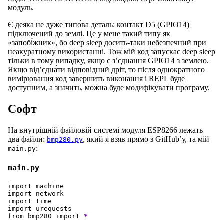
модуль.
Є деяка не дуже типо́ва деталь: контакт D5 (GPIO14)
підключений до землі. Це у мене такий типу як
«запобі́жник», бо deep sleep досить-таки небезпечний при
неакуратному використанні. Тож мій код запускає deep sleep
тільки в тому випадку, якщо є з’єднання GPIO14 з землею.
Якщо від’єдна́ти відповідний дріт, то після однократного
вимірювання код завершить виконання і REPL буде
доступним, а значить, можна буде модифікувати програму.
Софт
На внутрішній файловій системі модуля ESP8266 лежать
два файли:
, який я взяв прямо з GitHub’у, та мій
bmp280.py
:
main.py
main.py
import
machine
import
network
import
time
import
urequests
from
bmp280
import
*