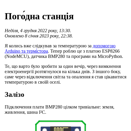
Пого́дна станція
Неділя, 4 грудня 2022 року, 13:30.
Оновлено 8 січня 2023 року, 22:38.
Я колись вже слідкував за температурою за
допомогою
Arduino та термі́стора
. Тепер роблю це з платою ESP8266
(NodeMCU), датчика BMP280 та програми на MicroPython.
Те, що варто було зробити за один вечір, через вимкнення
електроенергії розтягнулося на кілька днів. З іншого боку,
саме через відключення світла та опалення я став цікавитися
температурою в своїй оселі.
Залізо
Підключення плати BMP280 цілком тривіальне: земля,
живлення, шина I²C.