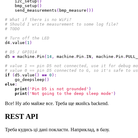
i2c_setup
()
bmp_setup
()
send_measurements
(
bmp_measure
())
# What if there is no WiFi?

# Should I write measurement to some log file?

d4
.
value
(
1
)
d5
=
machine
.
Pin
(
14
,
machine
.
Pin
.
IN
,
machine
.
Pin
.
PULL_
# value 1 == pin D5 not connected, use it for debug mo
if
(
d5
.
value
()
==
0
):
go_deepsleep
()
else
:
print
(
'Pin D5 is not grounded'
)
print
(
'Not going to the deep sleep mode'
)
Все! Ну або майже все. Треба ще якийсь backend.
REST API
Треба кудись ці дані покласти. Наприклад, в базу.