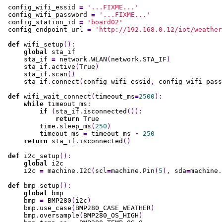
config_wifi_essid
=
'...FIXME...'
config_wifi_password
=
'...FIXME...'
config_station_id
=
'board02'
config_endpoint_url
=
'http://192.168.0.12/iot/weather
def
wifi_setup
():
global
sta_if
sta_if
=
network
.
WLAN
(
network
.
STA_IF
)
sta_if
.
active
(
True
)
sta_if
.
scan
()
sta_if
.
connect
(
config_wifi_essid
,
config_wifi_pass
def
wifi_wait_connect
(
timeout_ms
=
2500
):
while
timeout_ms
:
if
(
sta_if
.
isconnected
()):
return
True
time
.
sleep_ms
(
250
)
timeout_ms
=
timeout_ms
-
250
return
sta_if
.
isconnected
()
def
i2c_setup
():
global
i2c
i2c
=
machine
.
I2C
(
scl
=
machine
.
Pin
(
5
),
sda
=
machine
.
def
bmp_setup
():
global
bmp
bmp
=
BMP280
(
i2c
)
bmp
.
use_case
(
BMP280_CASE_WEATHER
)
bmp
.
oversample
(
BMP280_OS_HIGH
)