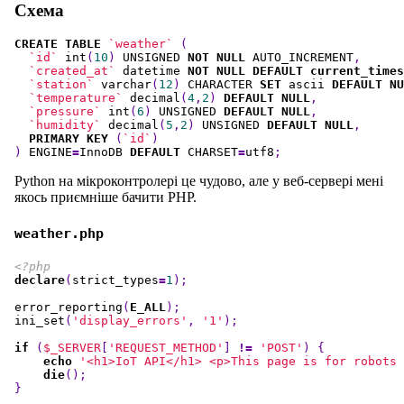
Схема
CREATE
TABLE
`weather`
(
`id`
int
(
10
)
UNSIGNED
NOT
NULL
AUTO_INCREMENT
,
`created_at`
datetime
NOT
NULL
DEFAULT
current_times
`station`
varchar
(
12
)
CHARACTER
SET
ascii
DEFAULT
NU
`temperature`
decimal
(
4
,
2
)
DEFAULT
NULL
,
`pressure`
int
(
6
)
UNSIGNED
DEFAULT
NULL
,
`humidity`
decimal
(
5
,
2
)
UNSIGNED
DEFAULT
NULL
,
PRIMARY
KEY
(
`id`
)
)
ENGINE
=
InnoDB
DEFAULT
CHARSET
=
utf8
;
Python на мікроконтролері це чудово, але у веб-сервері мені
якось приємніше бачити PHP.
weather.php
<?php
declare
(
strict_types
=
1
);
error_reporting
(
E_ALL
);
ini_set
(
'display_errors'
,
'1'
);
if
(
$_SERVER
[
'REQUEST_METHOD'
]
!=
'POST'
)
{
echo
'<h1>IoT API</h1> <p>This page is for robots 
die
();
}