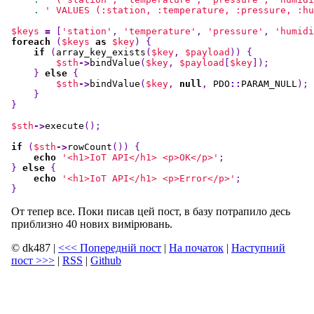
.
' VALUES (:station, :temperature, :pressure, :hu
$keys
=
[
'station'
,
'temperature'
,
'pressure'
,
'humidi
foreach
(
$keys
as
$key
)
{
if
(
array_key_exists
(
$key
,
$payload
))
{
$sth
->
bindValue
(
$key
,
$payload
[
$key
]);
}
else
{
$sth
->
bindValue
(
$key
,
null
,
PDO
::
PARAM_NULL
);
}
}
$sth
->
execute
();
if
(
$sth
->
rowCount
())
{
echo
'<h1>IoT API</h1> <p>OK</p>'
;
}
else
{
echo
'<h1>IoT API</h1> <p>Error</p>'
;
}
От тепер все. Поки писав цей пост, в базу потрапило десь
приблизно 40 нових вимірювань.
© dk487
|
<<<
Попередній пост
|
На початок
|
Наступний
пост
>>>
|
RSS
|
Github