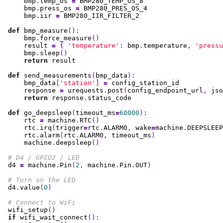
bmp
.
temp_os
=
BMP280_TEMP_OS_8
bmp
.
press_os
=
BMP280_PRES_OS_4
bmp
.
iir
=
BMP280_IIR_FILTER_2
def
bmp_measure
():
bmp
.
force_measure
()
result
=
{
'temperature'
:
bmp
.
temperature
,
'pressu
bmp
.
sleep
()
return
result
def
send_measurements
(
bmp_data
):
bmp_data
[
'station'
]
=
config_station_id
response
=
urequests
.
post
(
config_endpoint_url
,
jso
return
response
.
status_code
def
go_deepsleep
(
timeout_ms
=
60000
):
rtc
=
machine
.
RTC
()
rtc
.
irq
(
trigger
=
rtc
.
ALARM0
,
wake
=
machine
.
DEEPSLEEP
rtc
.
alarm
(
rtc
.
ALARM0
,
timeout_ms
)
machine
.
deepsleep
()
d4
=
machine
.
Pin
(
2
,
machine
.
Pin
.
OUT
)
d4
.
value
(
0
)
wifi_setup
()
if
wifi_wait_connect
():