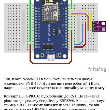
Так, плата NodeMCU в моїй схемі висить між двома
маленькими SYB-170. Ну а що ще з нею робити? :) Вона
надто широка, щоб поміститися на звичайну маке́тну плату.
Контакт D0 (GPIO16) підключений до RST. Це звичайне
рішення для режиму deep sleep у ESP8266. Коли спрацьовує
таймер в RTC (в моєму випадку через 1 хвилину), то він
подає сигнал на GPIO16 і, відповідно, перезаванта́жує