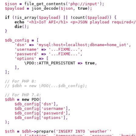
$json
=
file_get_contents
(
'php://input'
);
$payload
=
json_decode
(
$json
,
true
);
if
(
!
is_array
(
$payload
)
||
!
count
(
$payload
))
{
echo
'<h1>IoT API</h1> <p>JSON playload required</
die
();
}
$db_config
=
[
'dsn'
=>
'mysql:host=localhost;dbname=home_iot'
,
'username'
=>
'...FIXME...'
,
'password'
=>
'...FIXME...'
,
'options'
=>
[
\
PDO
::
ATTR_PERSISTENT
=>
true
,
],
];
// For PHP 8:
// $dbh = new \PDO(...$db_config);
// For PHP 7.4:
$dbh
=
new
PDO
(
$db_config
[
'dsn'
],
$db_config
[
'username'
],
$db_config
[
'password'
],
$db_config
[
'options'
],
);
$sth
=
$dbh
->
prepare
(
'INSERT INTO `weather`'
.
' (`station`, `temperature`, `pressure`, `humidi